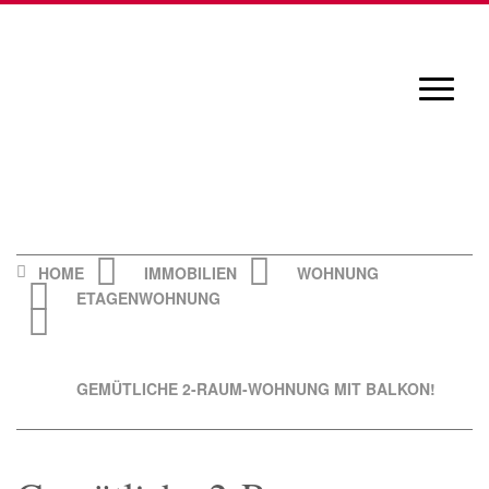
Skip
to
content
Navigat
öffnen/
HOME
IMMOBILIEN
WOHNUNG
ETAGENWOHNUNG
GEMÜTLICHE 2-RAUM-WOHNUNG MIT BALKON!