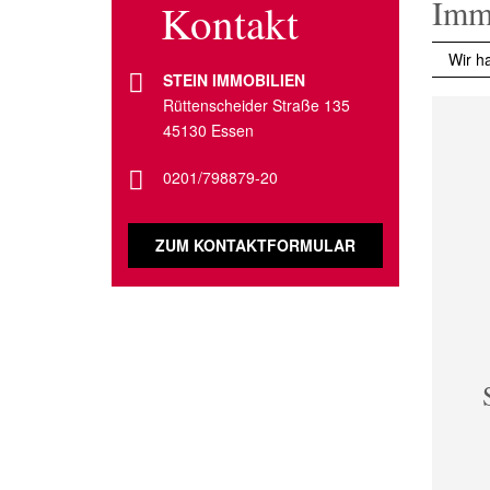
Immo
Kontakt
Wir h
STEIN IMMOBILIEN
Rüttenscheider Straße 135
45130 Essen
0201/798879-20
ZUM KONTAKTFORMULAR