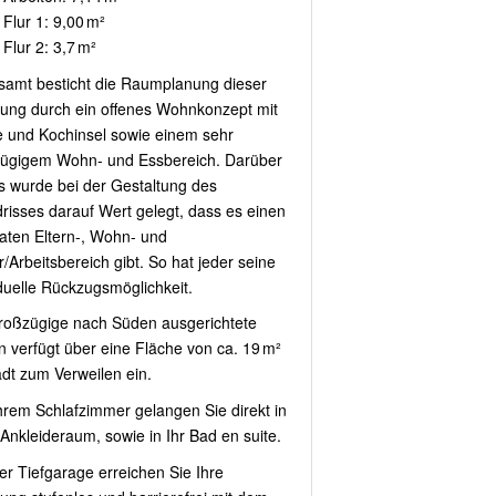
Flur 1: 9,00 m²
Flur 2: 3,7 m²
samt besticht die Raumplanung dieser
ng durch ein offenes Wohnkonzept mit
 und Kochinsel sowie einem sehr
ügigem Wohn- und Essbereich. Darüber
s wurde bei der Gestaltung des
risses darauf Wert gelegt, dass es einen
aten Eltern-, Wohn- und
/Arbeitsbereich gibt. So hat jeder seine
iduelle Rückzugsmöglichkeit.
roßzügige nach Süden ausgerichtete
n verfügt über eine Fläche von ca. 19 m²
ädt zum Verweilen ein.
hrem Schlafzimmer gelangen Sie direkt in
 Ankleideraum, sowie in Ihr Bad en suite.
er Tiefgarage erreichen Sie Ihre