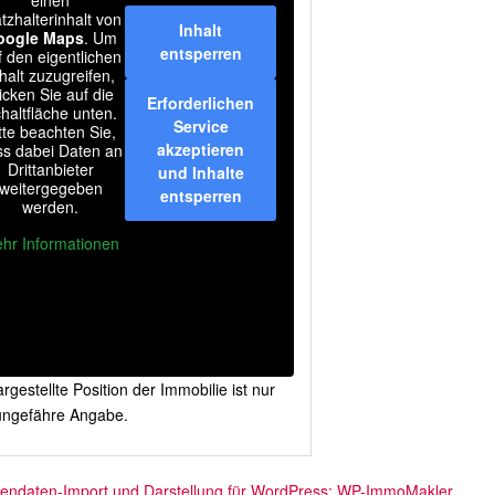
einen
atzhalterinhalt von
Inhalt
oogle Maps
. Um
entsperren
f den eigentlichen
halt zuzugreifen,
licken Sie auf die
Erforderlichen
haltfläche unten.
Service
tte beachten Sie,
akzeptieren
ss dabei Daten an
Drittanbieter
und Inhalte
weitergegeben
entsperren
werden.
hr Informationen
rgestellte Position der Immobilie ist nur
ungefähre Angabe.
iendaten-Import und Darstellung für WordPress: WP-ImmoMakler