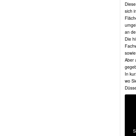
Diese
sich i
Fläch
umgeb
an de
Die hi
Fachw
sowie
Aber 
gegeb
In ku
wo Si
Düsse
S