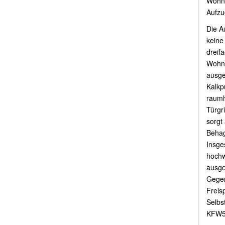
Wohnu
Aufzu
Die A
keine
dreif
Wohnr
ausge
Kalkp
raumh
Türgr
sorgt
Behag
Insge
hochw
ausges
Gegen
Freisp
Selbs
KFW55