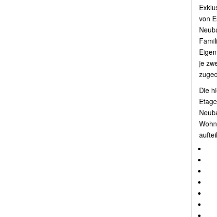
Exklu
von E
Neub
Famil
Eigen
je zwe
zugeo
Die h
Etage
Neuba
Wohnf
aufteil