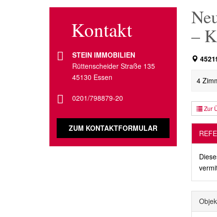
Neu
Kontakt
– K
STEIN IMMOBILIEN
4521
Rüttenscheider Straße 135
45130 Essen
4 Zimm
0201/798879-20
Zur Ü
ZUM KONTAKTFORMULAR
REFE
Diese
vermit
Objek