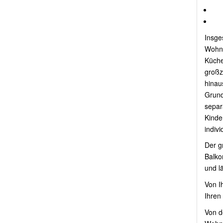
Insge
Wohnu
Küche
großz
hinau
Grund
separ
Kinder
indiv
Der g
Balko
und l
Von I
Ihren
Von d