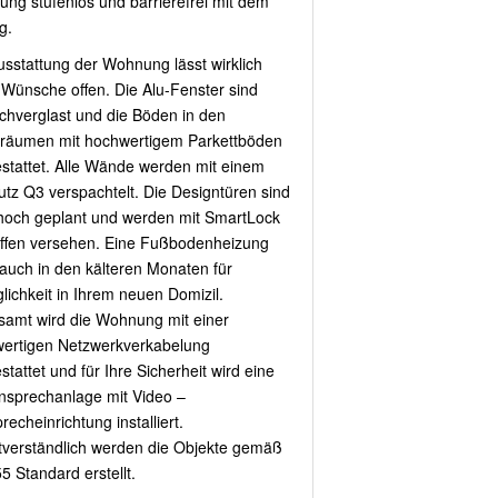
ng stufenlos und barrierefrei mit dem
g.
usstattung der Wohnung lässt wirklich
 Wünsche offen. Die Alu-Fenster sind
achverglast und die Böden in den
äumen mit hochwertigem Parkettböden
stattet. Alle Wände werden mit einem
utz Q3 verspachtelt. Die Designtüren sind
och geplant und werden mit SmartLock
iffen versehen. Eine Fußbodenheizung
 auch in den kälteren Monaten für
lichkeit in Ihrem neuen Domizil.
samt wird die Wohnung mit einer
ertigen Netzwerkverkabelung
tattet und für Ihre Sicherheit wird eine
sprechanlage mit Video –
recheinrichtung installiert.
tverständlich werden die Objekte gemäß
 Standard erstellt.