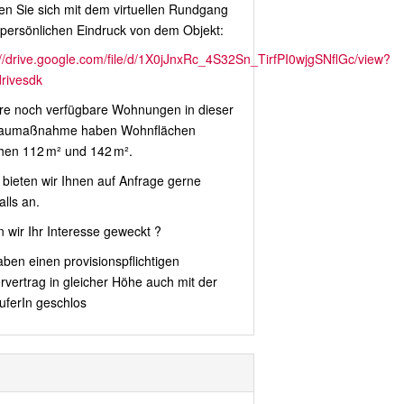
n Sie sich mit dem virtuellen Rundgang
 persönlichen Eindruck von dem Objekt:
://drive.google.com/file/d/1X0jJnxRc_4S32Sn_TirfPI0wjgSNflGc/view?
rivesdk
re noch verfügbare Wohnungen in dieser
aumaßnahme haben Wohnflächen
hen 112 m² und 142 m².
 bieten wir Ihnen auf Anfrage gerne
lls an.
 wir Ihr Interesse geweckt ?
aben einen provisionspflichtigen
rvertrag in gleicher Höhe auch mit der
uferIn geschlos