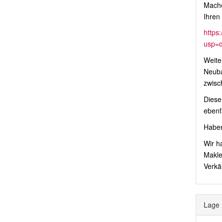
Mache
Ihren
https
usp=d
Weite
Neub
zwisc
Diese
ebenfa
Haben
Wir h
Makle
Verkä
Lage