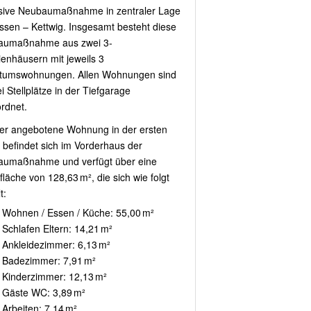
sive Neubaumaßnahme in zentraler Lage
ssen – Kettwig. Insgesamt besteht diese
aumaßnahme aus zwei 3-
ienhäusern mit jeweils 3
tumswohnungen. Allen Wohnungen sind
i Stellplätze in der Tiefgarage
rdnet.
ier angebotene Wohnung in der ersten
 befindet sich im Vorderhaus der
umaßnahme und verfügt über eine
läche von 128,63 m², die sich wie folgt
t:
Wohnen / Essen / Küche: 55,00 m²
Schlafen Eltern: 14,21 m²
Ankleidezimmer: 6,13 m²
Badezimmer: 7,91 m²
Kinderzimmer: 12,13 m²
Gäste WC: 3,89 m²
Arbeiten: 7,14 m²