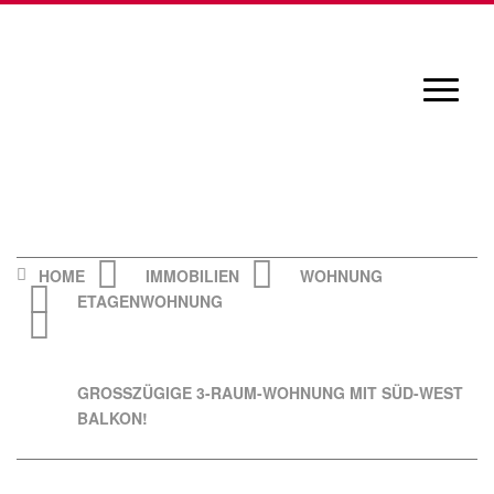
Skip
to
content
Navigat
öffnen/
HOME
IMMOBILIEN
WOHNUNG
ETAGENWOHNUNG
GROSSZÜGIGE 3-RAUM-WOHNUNG MIT SÜD-WEST
BALKON!