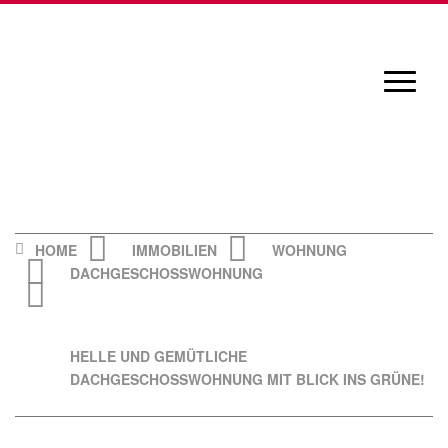
Skip
to
content
Navigat
öffnen/
HOME
IMMOBILIEN
WOHNUNG
DACHGESCHOSSWOHNUNG
HELLE UND GEMÜTLICHE
DACHGESCHOSSWOHNUNG MIT BLICK INS GRÜNE!