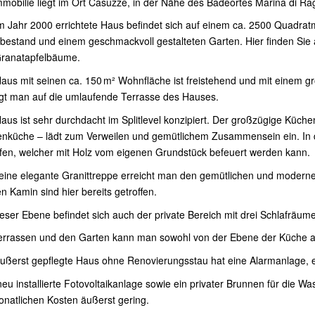
mmobilie liegt im Ort Casuzze, in der Nähe des Badeortes Marina di R
m Jahr 2000 errichtete Haus befindet sich auf einem ca. 2500 Quadr
estand und einem geschmackvoll gestalteten Garten. Hier finden Sie al
ranatapfelbäume.
aus mit seinen ca. 150 m² Wohnfläche ist freistehend und mit einem gr
gt man auf die umlaufende Terrasse des Hauses.
aus ist sehr durchdacht im Splitlevel konzipiert. Der großzügige Küche
nküche – lädt zum Verweilen und gemütlichem Zusammensein ein. In di
fen, welcher mit Holz vom eigenen Grundstück befeuert werden kann.
eine elegante Granittreppe erreicht man den gemütlichen und modern
n Kamin sind hier bereits getroffen.
ieser Ebene befindet sich auch der private Bereich mit drei Schlafrä
errassen und den Garten kann man sowohl von der Ebene der Küche a
ußerst gepflegte Haus ohne Renovierungsstau hat eine Alarmanlage, ein
neu installierte Fotovoltaikanlage sowie ein privater Brunnen für die 
onatlichen Kosten äußerst gering.