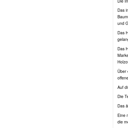
Die I
Das i
Baumb
und G
Das H
gelan
Das H
Marke
Holzo
Über 
offene
Auf d
Die T
Das ä
Eine 
die m