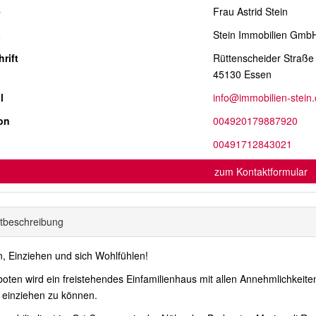
e
Frau Astrid Stein
a
Stein Immobilien Gmb
rift
Rüttenscheider Straße
45130 Essen
l
info@immobilien-stein
on
004920179887920
l
00491712843021
zum Kontaktformular
t­beschreibung
, Einziehen und sich Wohlfühlen!
oten wird ein freistehendes Einfamilienhaus mit allen Annehmlichkeiten
t einziehen zu können.