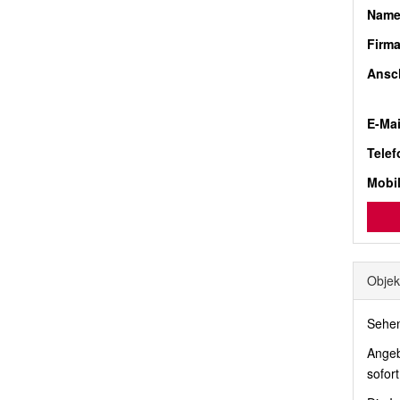
Nam
Firm
Ansch
E-Mai
Telef
Mobi
Objek
Sehen
Angeb
sofor