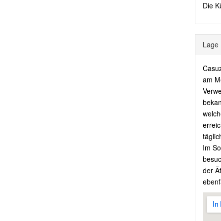
Die K
Lage
Casuzz
am Me
Verwe
bekan
welch
errei
tägli
Im So
besuc
der Ä
ebenf