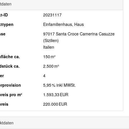
tdaten
t-ID
20231117
kttypen
Einfamilienhaus, Haus
sse
97017 Santa Croce Camerina Casuzze
(Sizilien)
Italien
fläche ca.
150 m²
­stück ca.
2.500 m²
er
4
r­provision
5,95 % inkl MWSt.
reis pro m²
1.593,33 EUR
reis
220.000 EUR
ktdaten