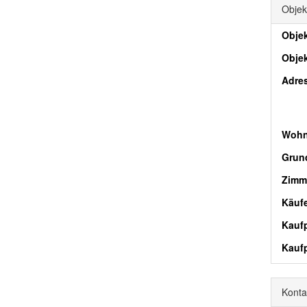
Objek
Objek
Obje
Adre
Wohn
Grund
Zimm
Käufe
Kaufp
Kaufp
Konta