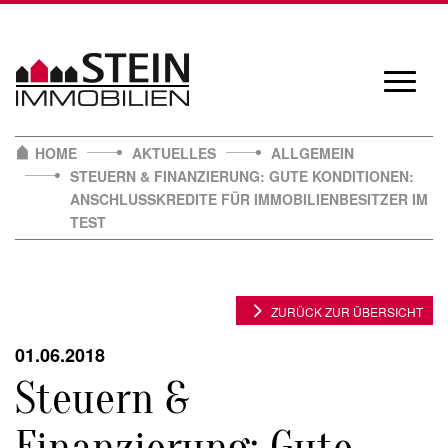
Skip
to
content
Navigat
öffnen/
HOME
AKTUELLES
ALLGEMEIN
STEUERN & FINANZIERUNG: GUTE KONDITIONEN:
ANSCHLUSSKREDITE FÜR IMMOBILIENBESITZER IM
TEST
ZURÜCK ZUR ÜBERSICHT
01.06.2018
Steuern &