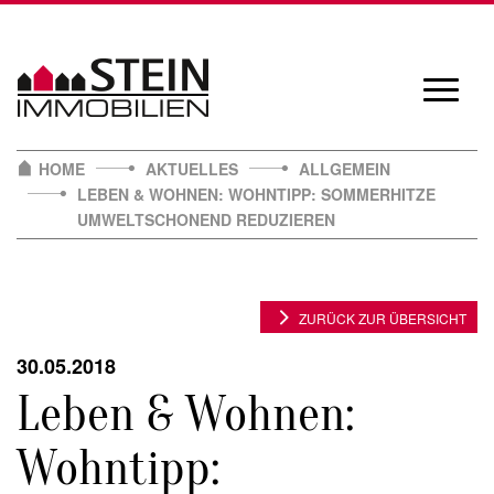
Skip
to
content
Navigat
öffnen/
HOME
AKTUELLES
ALLGEMEIN
LEBEN & WOHNEN: WOHNTIPP: SOMMERHITZE
UMWELTSCHONEND REDUZIEREN
ZURÜCK ZUR ÜBERSICHT
30.05.2018
Leben & Wohnen:
Wohntipp: