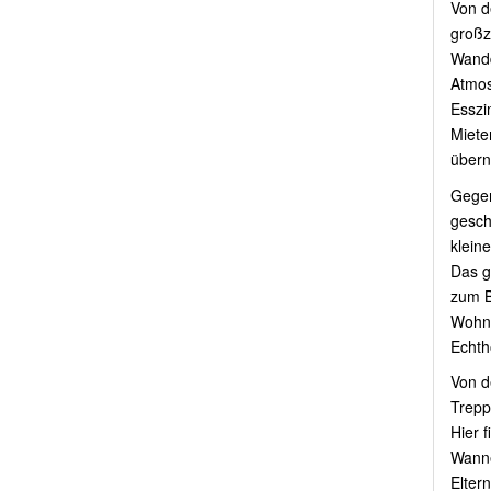
Von d
großz
Wandd
Atmos
Esszi
Miete
über
Gegen
gesch
kleine
Das g
zum B
Wohnr
Echth
Von d
Trepp
Hier 
Wanne
Elter