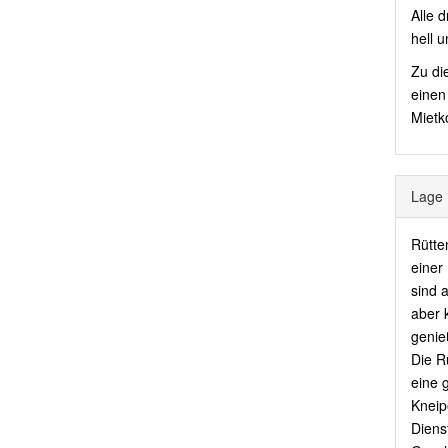
Alle 
hell u
Zu di
einen
Mietko
Lage
Rütten
einer
sind 
aber 
genie
Die R
eine 
Kneip
Dienst