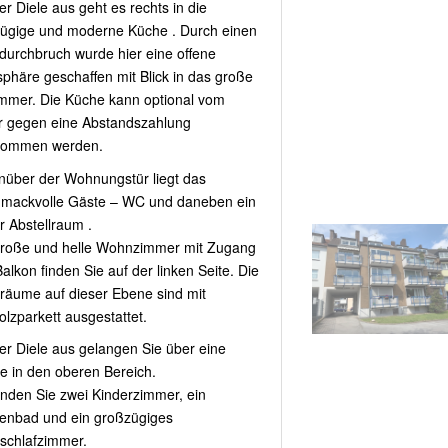
er Diele aus geht es rechts in die
ügige und moderne Küche . Durch einen
urchbruch wurde hier eine offene
phäre geschaffen mit Blick in das große
mmer. Die Küche kann optional vom
r gegen eine Abstandszahlung
nommen werden.
über der Wohnungstür liegt das
mackvolle Gäste – WC und daneben ein
r Abstellraum .
roße und helle Wohnzimmer mit Zugang
alkon finden Sie auf der linken Seite. Die
äume auf dieser Ebene sind mit
olzparkett ausgestattet.
er Diele aus gelangen Sie über eine
e in den oberen Bereich.
finden Sie zwei Kinderzimmer, ein
nbad und ein großzügiges
nschlafzimmer.