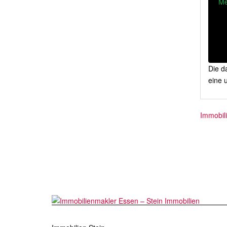
Me
Die da
eine 
Immobil