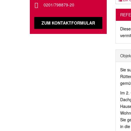
0201/798879-20
REFE
ZUM KONTAKTFORMULAR
Diese
vermit
Objek
Sie s
Rütte
gemüt
Im 2.
Dachg
Hause
Wohn
Sie g
in di