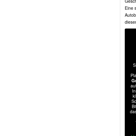
Gesch
Eine 
Autob
diese
S
Pl
G
au
In
k
Sc
Bi
da