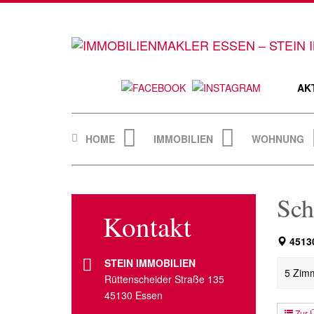
Skip
to
content
AK
HOME
IMMOBILIEN
WOHNUNG
Sch
Kontakt
45130
STEIN IMMOBILIEN
5 Zimm
Rüttenscheider Straße 135
45130 Essen
Zur Ü