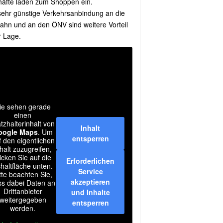
äfte laden zum Shoppen ein.
sehr günstige Verkehrsanbindung an die
ahn und an den ÖNV sind weitere Vorteil
r Lage.
ie sehen gerade
einen
atzhalterinhalt von
Inhalt
oogle Maps
. Um
entsperren
f den eigentlichen
halt zuzugreifen,
licken Sie auf die
Erforderlichen
haltfläche unten.
Service
tte beachten Sie,
akzeptieren
ss dabei Daten an
Drittanbieter
und Inhalte
weitergegeben
entsperren
werden.