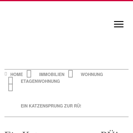
Skip
to
content
Navigat
öffnen/
HOME
IMMOBILIEN
WOHNUNG
ETAGENWOHNUNG
EIN KATZENSPRUNG ZUR RÜ!