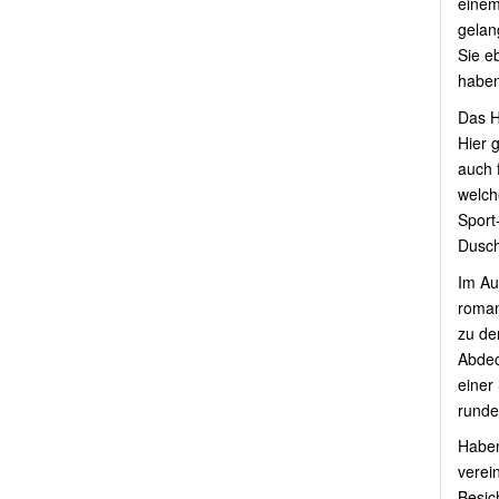
einem
gelan
Sie eb
haben
Das H
Hier g
auch 
welche
Sport
Dusc
Im Au
roman
zu de
Abdec
einer
runde
Haben
verei
Besic