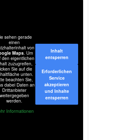
ie sehen gerade
einen
atzhalterinhalt von
Inhalt
oogle Maps
. Um
entsperren
f den eigentlichen
halt zuzugreifen,
licken Sie auf die
Erforderlichen
haltfläche unten.
Service
tte beachten Sie,
akzeptieren
ss dabei Daten an
Drittanbieter
und Inhalte
weitergegeben
entsperren
werden.
hr Informationen