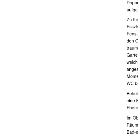
Doppe
aufge
Zu Ih
Esszi
Fenst
den G
traum
Garte
welch
angesc
Momen
WC be
Behei
eine 
Ebene
Im Ob
Räuml
Bad-e