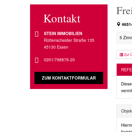
Fre
Kontakt
46514
STEIN IMMOBILIEN
5 Zimm
Rüttenscheider Straße 135
45130 Essen
Zur Ü
0201/798879-20
REFE
ZUM KONTAKTFORMULAR
Diese
vermit
Objek
Hierm
freis