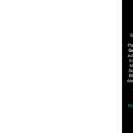
S
Pl
G
au
In
k
Sc
Bi
da
Me