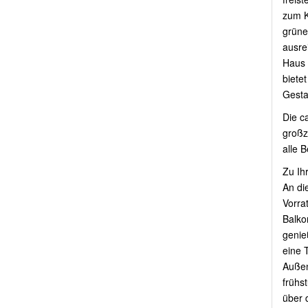
zum K
grüne
ausre
Haus 
bietet
Gesta
Die c
großz
alle 
Zu Ih
An di
Vorra
Balko
genie
eine 
Außen
frühs
über 