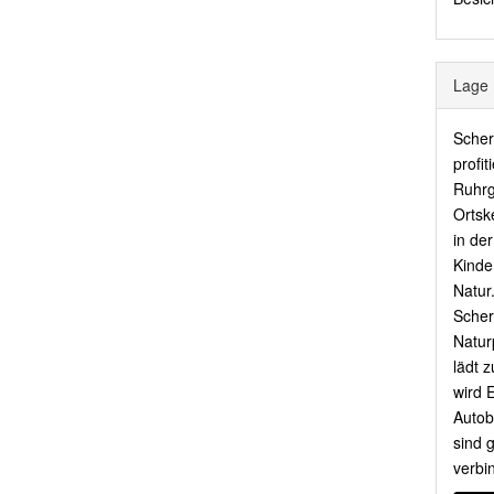
Lage
Scher
profi
Ruhrg
Ortske
in de
Kinde
Natur
Scher
Natur
lädt 
wird 
Autob
sind 
verbi