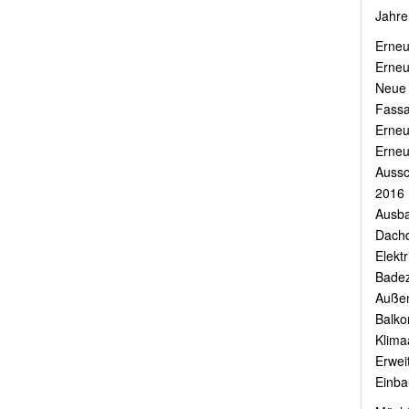
Jahre
Erneu
Erneu
Neue 
Fass
Erneu
Erneu
Aussc
2016
Ausba
Dach
Elektr
Badez
Außen
Balko
Klima
Erwei
Einba