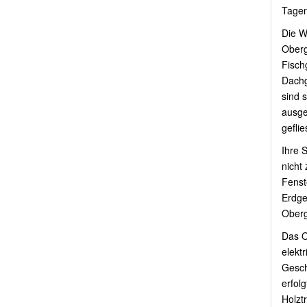
Tagen
Die W
Oberg
Fisch
Dachg
sind 
ausge
geflie
Ihre 
nicht
Fenst
Erdge
Oberg
Das O
elekt
Gesch
erfol
Holzt