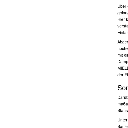
Über 
gelan
Hier 
versta
Einfa
Abger
hochw
mit e
Dampf
MIELE
der F
Son
Darüb
maßan
Staur
Unter
Sanie