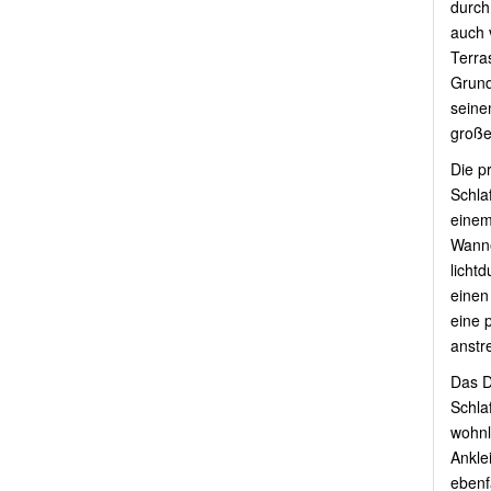
durch
auch 
Terra
Grund
seinem
große
Die p
Schla
einem
Wanne
lichtd
einen
eine 
anstr
Das D
Schla
wohnl
Anklei
ebenf