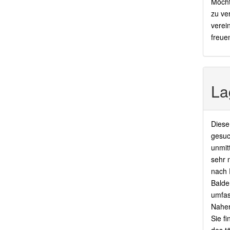
Möcht
zu ve
verei
freue
La
Diese 
gesuc
unmit
sehr 
nach 
Balde
umfas
Naher
Sie f