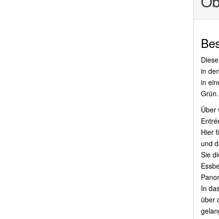
Ob
Bes
Diese
in den
in ei
Grün.
Über 
Entré
Hier 
und d
Sie d
Essbe
Panor
In da
über 
gelan