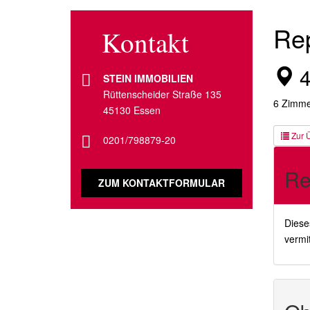
Rep
Kontakt
4
STEIN IMMOBILIEN
Rüttenscheider Straße 135
6 Zimmer
45130 Essen
Zur Ü
0201/798879-20
Re
ZUM KONTAKTFORMULAR
Diese
vermit