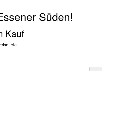
 Essener Süden!
m Kauf
ise, etc.