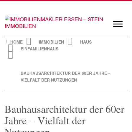
Skip
to
content
Navigat
öffnen/
HOME
IMMOBILIEN
HAUS
EINFAMILIENHAUS
BAUHAUSARCHITEKTUR DER 60ER JAHRE –
VIELFALT DER NUTZUNGEN
Bauhausarchitektur der 60er
Jahre – Vielfalt der
Nutzungen