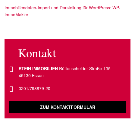
Immobiliendaten-Import und Darstellung für WordPress: WP-
ImmoMakler
Kontakt
STEIN IMMOBILIEN
Rüttenscheider Straße 135
45130 Essen
0201/798879-20
ZUM KONTAKTFORMULAR