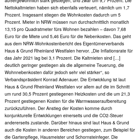
außergewöhnlich stark gestiegen, und zwar um 9,7 Prozent. Die
Nettokaltmieten haben sich ebenfalls verteuert, nämlich um 1,7
Prozent. Insgesamt stiegen die Wohnkosten dadurch um 5
Prozent. Mieter in NRW müssen nun durchschnittlich monatlich
13,15 pro Quadratmeter fürs Wohnen bezahlen – davon 7,68
Euro für die Miete und 5,46 Euro für die Nebenkosten. Das geht
aus dem NRW-Wohnkostenbericht des Eigentümerverbands
Haus & Grund Rheinland Westfalen hervor. „Die Inflationsrate für
das Jahr 2021 lag bei 3,1 Prozent. Die Kaltmieten sind […]
deutlich geringer gestiegen als die allgemeine Teuerung, die
Wohnnebenkosten dafür jedoch sehr viel stärker“, so
Verbandspräsident Konrad Adenauer. Die Entwicklung ist laut
Haus & Grund Rheinland Westfalen vor allem auf die im Schnitt
um rund 30,5 Prozent gestiegenen Heizkosten und die um 21,3
Prozent gestiegenen Kosten für die Warmwasseraufbereitung
zurückzuführen. Der Anstieg der Kosten komme durch
konjunkturelle Entwicklungen einerseits und die CO2-Steuer
andererseits zustande. Darüber hinaus sind laut Haus & Grund
auch die Kosten in anderen Bereichen gestiegen, zum Beispiel für
die Gartenpflege, Hausmeister und Schornsteinfeger. Die