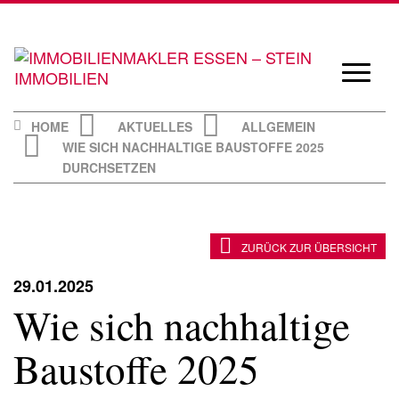
Skip
to
content
Navigat
öffnen/
HOME
AKTUELLES
ALLGEMEIN
WIE SICH NACHHALTIGE BAUSTOFFE 2025
DURCHSETZEN
ZURÜCK ZUR ÜBERSICHT
29.01.2025
Wie sich nachhaltige
Baustoffe 2025