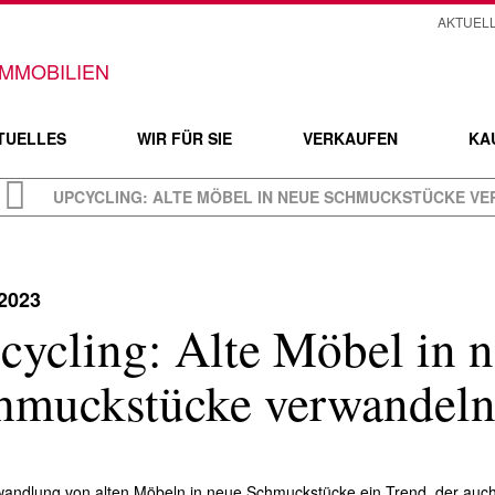
AKTUEL
TUELLES
WIR FÜR SIE
VERKAUFEN
KA
UPCYCLING: ALTE MÖBEL IN NEUE SCHMUCKSTÜCKE V
.2023
cycling: Alte Möbel in 
hmuckstücke verwandel
andlung von alten Möbeln in neue Schmuckstücke ein Trend, der auch