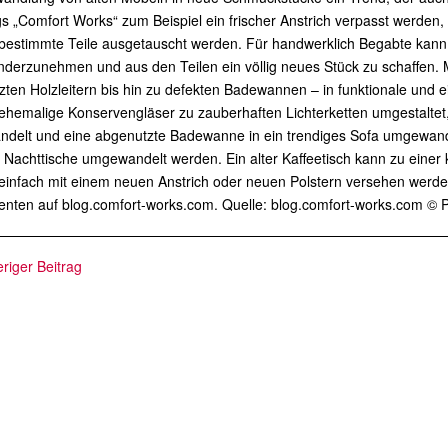
gs „Comfort Works“ zum Beispiel ein frischer Anstrich verpasst werd
bestimmte Teile ausgetauscht werden. Für handwerklich Begabte kann 
derzunehmen und aus den Teilen ein völlig neues Stück zu schaffen. M
ten Holzleitern bis hin zu defekten Badewannen – in funktionale und 
hemalige Konservengläser zu zauberhaften Lichterketten umgestaltet, 
delt und eine abgenutzte Badewanne in ein trendiges Sofa umgewandel
e Nachttische umgewandelt werden. Ein alter Kaffeetisch kann zu eine
einfach mit einem neuen Anstrich oder neuen Polstern versehen werde
senten auf blog.comfort-works.com. Quelle: blog.comfort-works.com ©
riger Beitrag