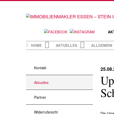
Skip
to
content
AK
HOME
AKTUELLES
ALLGEMEIN
Kontakt
25.08
Up
Aktuelles
Sc
Partner
Widerrufsrecht
Die Umw