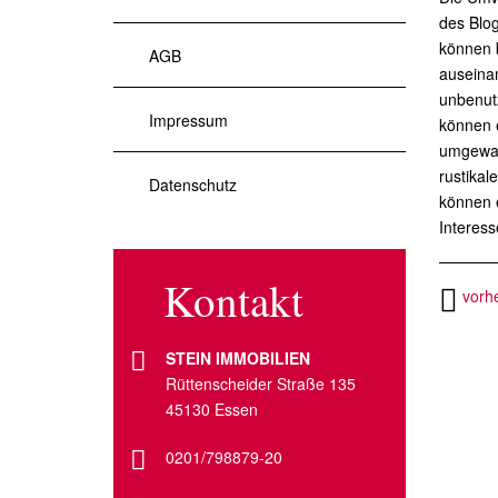
des Blo
können 
AGB
auseinan
unbenutz
Impressum
können e
umgewan
rustikal
Datenschutz
können 
Interes
Kontakt
vorhe
STEIN IMMOBILIEN
Rüttenscheider Straße 135
45130 Essen
0201/798879-20