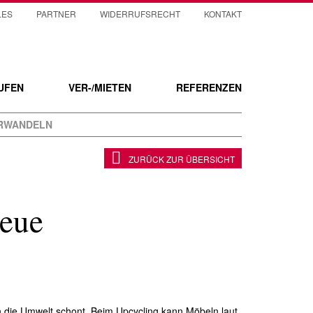
LES
PARTNER
WIDERRUFSRECHT
KONTAKT
UFEN
VER-/MIETEN
REFERENZEN
ERWANDELN
ZURÜCK ZUR ÜBERSICHT
neue
n
 die Umwelt schont. Beim Upcycling kann Möbeln laut