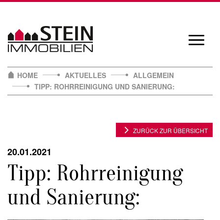
Skip
to
content
Navigat
öffnen/
HOME
AKTUELLES
ALLGEMEIN
TIPP: ROHRREINIGUNG UND SANIERUNG:
ZURÜCK ZUR ÜBERSICHT
20.01.2021
Tipp: Rohrreinigung
und Sanierung: