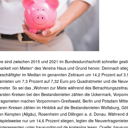
e sind zwischen 2015 und 2021 im Bundesdurchschnitt schneller gestie
arkeit von Mieten“ des Vereins Haus und Grund hervor. Demnach stiege
beschäftigter im Median im genannten Zeitraum um 14,2 Prozent auf 3.
smieten um 7,3 Prozent auf 7,32 Euro pro Quadratmeter und die Neuve
eter. So sei das „Wohnen zur Miete während des Betrachtungszeitraums
arsten Kreisen bei den Bestandsmieten zählen die Uckermark, Vorpom
ragsmieten machen Vorpommern-Greifswald, Berlin und Potsdam Mitte
ren Kreisen zählen im Hinblick auf die Bestandsmieten Wolfsburg, Gö
en Kempten (Allgäu), Rosenheim und Dillingen a. d. Donau. Während d
spielsweise nur um 14,6 Prozent stiegen, legten die Neuvertragsmieten
Interessenten unter hausundgrund.de kostenlos lesen. Quelle: hausu