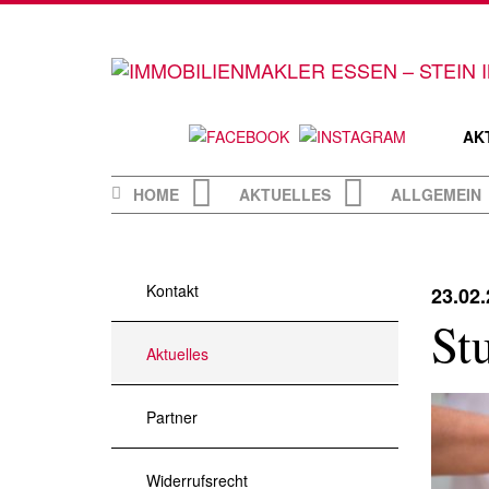
Skip
to
content
AK
HOME
AKTUELLES
ALLGEMEIN
Kontakt
23.02
St
Aktuelles
Partner
Widerrufsrecht