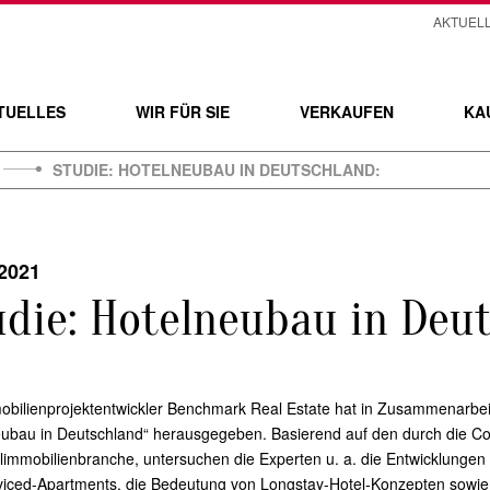
AKTUEL
TUELLES
WIR FÜR SIE
VERKAUFEN
KA
STUDIE: HOTELNEUBAU IN DEUTSCHLAND:
.2021
udie: Hotelneubau in Deut
obilienprojektentwickler Benchmark Real Estate hat in Zusammenarbei
eubau in Deutschland“ herausgegeben. Basierend auf den durch die 
limmobilienbranche, untersuchen die Experten u. a. die Entwicklungen 
viced-Apartments, die Bedeutung von Longstay-Hotel-Konzepten sowi