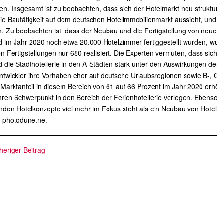
n. Insgesamt ist zu beobachten, dass sich der Hotelmarkt neu strukturie
die Bautätigkeit auf dem deutschen Hotelimmobilienmarkt aussieht, u
 Zu beobachten ist, dass der Neubau und die Fertigstellung von neue
 im Jahr 2020 noch etwa 20.000 Hotelzimmer fertiggestellt wurden, w
n Fertigstellungen nur 680 realisiert. Die Experten vermuten, dass sich
die Stadthotellerie in den A-Städten stark unter den Auswirkungen de
ntwickler ihre Vorhaben eher auf deutsche Urlaubsregionen sowie B-, 
 Marktanteil in diesem Bereich von 61 auf 66 Prozent im Jahr 2020 erh
ihren Schwerpunkt in den Bereich der Ferienhotellerie verlegen. Ebenso
nden Hotelkonzepte viel mehr im Fokus steht als ein Neubau von Hote
© photodune.net
heriger Beitrag