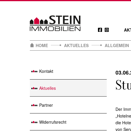
Skip
to
content
AK
HOME
AKTUELLES
ALLGEMEIN
Kontakt
03.06
St
Aktuelles
Partner
Der Imm
„Hoteln
Widerrufsrecht
die Hote
von Ser