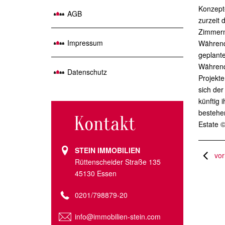
Konzepte
AGB
zurzeit 
Zimmern.
Impressum
Während
geplante
Während 
Datenschutz
Projekte
sich der
künftig 
bestehe
Kontakt
Estate 
STEIN IMMOBILIEN
vor
Rüttenscheider Straße 135
45130 Essen
0201/798879-20
info@immobilien-stein.com