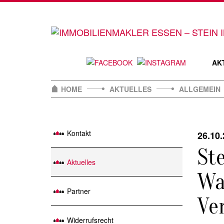
Skip
to
content
AK
HOME
AKTUELLES
ALLGEMEIN
Kontakt
26.10
St
Aktuelles
Wa
Partner
Ve
Widerrufsrecht