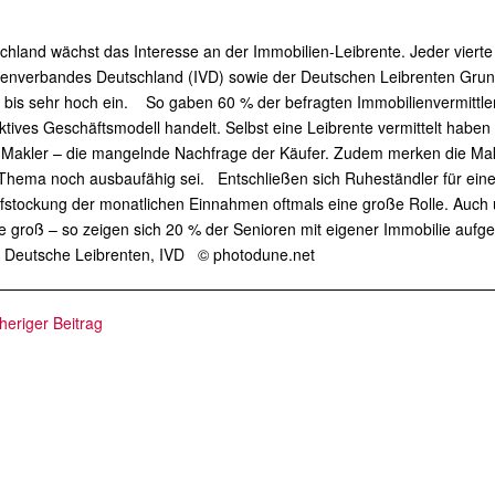
chland wächst das Interesse an der Immobilien-Leibrente. Jeder vierte
ienverbandes Deutschland (IVD) sowie der Deutschen Leibrenten Grun
 bis sehr hoch ein. So gaben 60 % der befragten Immobilienvermittler
aktives Geschäftsmodell handelt. Selbst eine Leibrente vermittelt haben
 Makler – die mangelnde Nachfrage der Käufer. Zudem merken die Makl
hema noch ausbaufähig sei. Entschließen sich Ruheständler für eine 
fstockung der monatlichen Einnahmen oftmals eine große Rolle. Auch 
e groß – so zeigen sich 20 % der Senioren mit eigener Immobilie auf
: Deutsche Leibrenten, IVD © photodune.net
heriger Beitrag