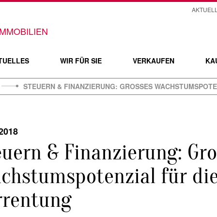
AKTUEL
TUELLES
WIR FÜR SIE
VERKAUFEN
KA
STEUERN & FINANZIERUNG: GROSSES WACHSTUMSPOTEN
.2018
euern & Finanzierung: Gr
chstumspotenzial für di
rrentung