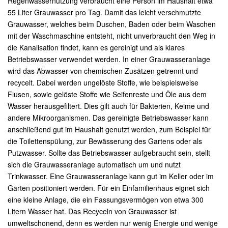
Regenwassernutzung verbraucht eine Person im Haushalt etwa
55 Liter Grauwasser pro Tag. Damit das leicht verschmutzte
Grauwasser, welches beim Duschen, Baden oder beim Waschen
mit der Waschmaschine entsteht, nicht unverbraucht den Weg in
die Kanalisation findet, kann es gereinigt und als klares
Betriebswasser verwendet werden. In einer Grauwasseranlage
wird das Abwasser von chemischen Zusätzen getrennt und
recycelt. Dabei werden ungelöste Stoffe, wie beispielsweise
Flusen, sowie gelöste Stoffe wie Seifenreste und Öle aus dem
Wasser herausgefiltert. Dies gilt auch für Bakterien, Keime und
andere Mikroorganismen. Das gereinigte Betriebswasser kann
anschließend gut im Haushalt genutzt werden, zum Beispiel für
die Toilettenspülung, zur Bewässerung des Gartens oder als
Putzwasser. Sollte das Betriebswasser aufgebraucht sein, stellt
sich die Grauwasseranlage automatisch um und nutzt
Trinkwasser. Eine Grauwasseranlage kann gut im Keller oder im
Garten positioniert werden. Für ein Einfamilienhaus eignet sich
eine kleine Anlage, die ein Fassungsvermögen von etwa 300
Litern Wasser hat. Das Recyceln von Grauwasser ist
umweltschonend, denn es werden nur wenig Energie und wenige