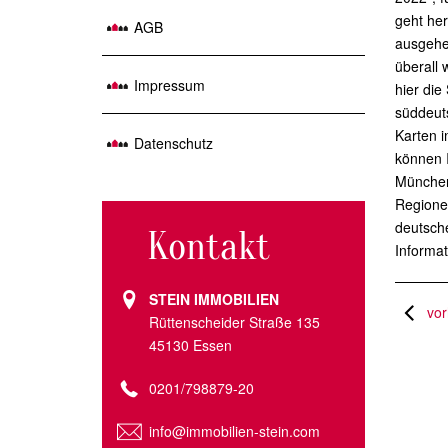
geht her
AGB
ausgehen
überall 
Impressum
hier die
süddeut
Karten i
Datenschutz
können 
München,
Regionen
deutsche
Kontakt
Informat
STEIN IMMOBILIEN
vor
Rüttenscheider Straße 135
45130 Essen
0201/798879-20
info@immobilien-stein.com