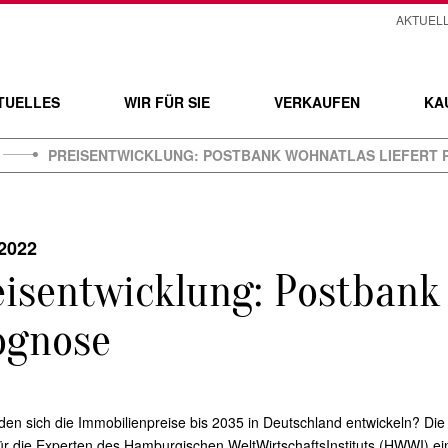
AKTUEL
TUELLES
WIR FÜR SIE
VERKAUFEN
KA
PREISENTWICKLUNG: POSTBANK WOHNATLAS LIEFERT
.2022
eisentwicklung: Postbank 
ognose
en sich die Immobilienpreise bis 2035 in Deutschland entwickeln? Die 
ür die Experten des Hamburgischen Welt­Wirtschafts­Instituts (HWWI) ei