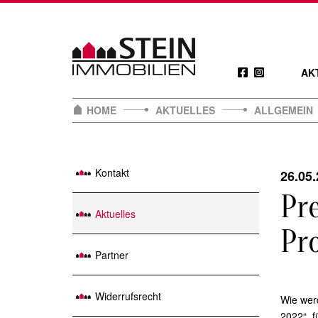
Skip
to
content
AK
HOME
AKTUELLES
ALLGEMEIN
Kontakt
26.05
Pr
Aktuelles
Pr
Partner
Widerrufsrecht
Wie werd
2022“, f