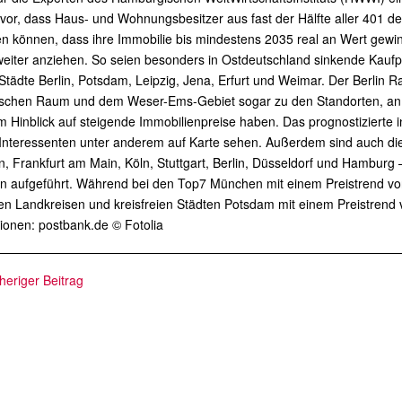
vor, dass Haus- und Wohnungsbesitzer aus fast der Hälfte aller 401 d
 können, dass ihre Immobilie bis mindestens 2035 real an Wert gewinn
weiter anziehen. So seien besonders in Ostdeutschland sinkende Kaufp
 Städte Berlin, Potsdam, Leipzig, Jena, Erfurt und Weimar. Der Berl
schen Raum und dem Weser-Ems-Gebiet sogar zu den Standorten, an
m Hinblick auf steigende Immobilienpreise haben. Das prognostizierte 
Interessenten unter anderem auf Karte sehen. Außerdem sind auch die
 Frankfurt am Main, Köln, Stuttgart, Berlin, Düsseldorf und Hamburg 
 aufgeführt. Während bei den Top7 München mit einem Preistrend von 
n Landkreisen und kreisfreien Städten Potsdam mit einem Preistrend 
ionen: postbank.de © Fotolia
heriger Beitrag