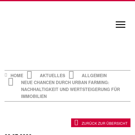
Skip
to
content
Navigat
öffnen/
HOME
AKTUELLES
ALLGEMEIN
NEUE CHANCEN DURCH URBAN FARMING:
NACHHALTIGKEIT UND WERTSTEIGERUNG FÜR
IMMOBILIEN
ZURÜCK ZUR ÜBERSICHT