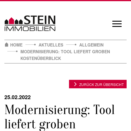
Skip
to
content
Navigat
öffnen/
HOME
AKTUELLES
ALLGEMEIN
MODERNISIERUNG: TOOL LIEFERT GROBEN
KOSTENÜBERBLICK
ZURÜCK ZUR ÜBERSICHT
25.02.2022
Modernisierung: Tool
liefert groben