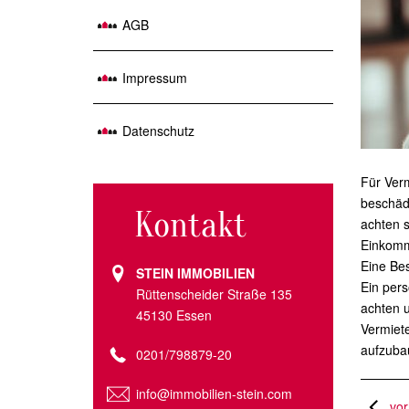
AGB
Impressum
Datenschutz
Für Verm
beschäd
Kontakt
achten s
Einkomm
Eine Bes
STEIN IMMOBILIEN
Ein pers
Rüttenscheider Straße 135
achten u
45130 Essen
Vermiete
aufzuba
0201/798879-20
info@immobilien-stein.com
vor