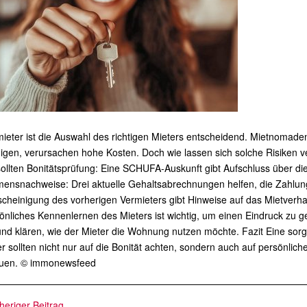
ieter ist die Auswahl des richtigen Mieters entscheidend. Mietnomade
igen, verursachen hohe Kosten. Doch wie lassen sich solche Risiken 
ollten Bonitätsprüfung: Eine SCHUFA-Auskunft gibt Aufschluss über die 
ensnachweise: Drei aktuelle Gehaltsabrechnungen helfen, die Zahlung
cheinigung des vorherigen Vermieters gibt Hinweise auf das Mietverha
önliches Kennenlernen des Mieters ist wichtig, um einen Eindruck zu g
nd klären, wie der Mieter die Wohnung nutzen möchte. Fazit Eine sorgfä
r sollten nicht nur auf die Bonität achten, sondern auch auf persönlich
uen. © immonewsfeed
heriger Beitrag