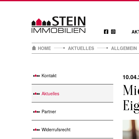
Skip
to
content
AK
HOME
AKTUELLES
ALLGEMEIN
Kontakt
10.04
Mi
Aktuelles
Ei
Partner
Widerrufsrecht