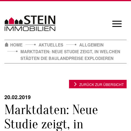
Skip
to
content
Navigat
öffnen/
HOME
AKTUELLES
ALLGEMEIN
MARKTDATEN: NEUE STUDIE ZEIGT, IN WELCHEN
STÄDTEN DIE BAULANDPREISE EXPLODIEREN
ZURÜCK ZUR ÜBERSICHT
20.02.2019
Marktdaten: Neue
Studie zeigt, in