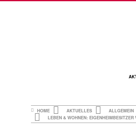
Skip
to
content
AK
HOME
AKTUELLES
ALLGEMEIN
LEBEN & WOHNEN: EIGENHEIMBESITZER