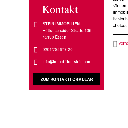
Kontakt
können. 
Immobili
Kostenb
STEIN IMMOBILIEN
photodu
Rüttenscheider Straße 135
45130 Essen
vorhe
0201/798879-20
info@immobilien-stein.com
ZUM KONTAKTFORMULAR