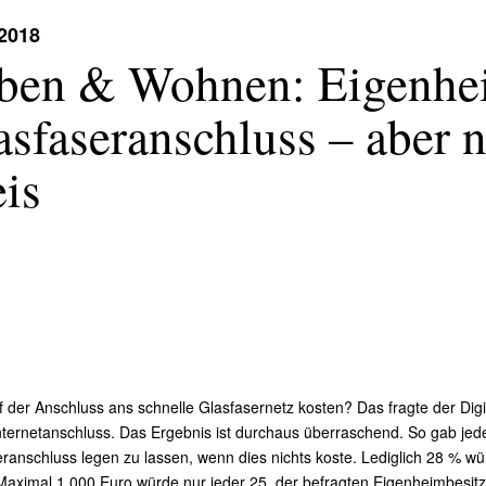
.2018
ben & Wohnen: Eigenhei
asfaseranschluss – aber 
eis
 der Anschluss ans schnelle Glasfasernetz kosten? Das fragte der Di
ternetanschluss. Das Ergebnis ist durchaus überraschend. So gab jeder
ranschluss legen zu lassen, wenn dies nichts koste. Lediglich 28 % wü
Maximal 1.000 Euro würde nur jeder 25. der befragten Eigenheimbesitz