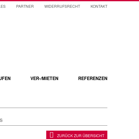
LES
PARTNER
WIDERRUFSRECHT
KONTAKT
UFEN
VER-/MIETEN
REFERENZEN
S
ZURÜCK ZUR ÜBERSICHT