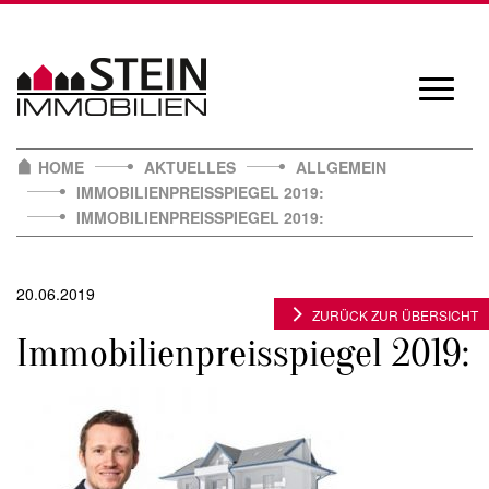
Skip
to
content
Navigat
öffnen/
HOME
AKTUELLES
ALLGEMEIN
IMMOBILIENPREISSPIEGEL 2019:
IMMOBILIENPREISSPIEGEL 2019:
20.06.2019
ZURÜCK ZUR ÜBERSICHT
Immobilienpreisspiegel 2019: