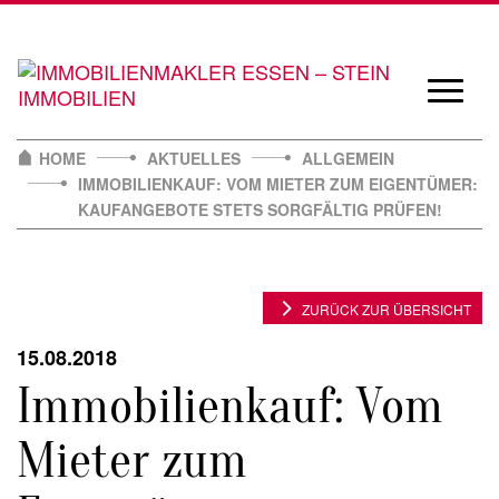
Skip
to
content
Navigat
öffnen/
HOME
AKTUELLES
ALLGEMEIN
IMMOBILIENKAUF: VOM MIETER ZUM EIGENTÜMER:
KAUFANGEBOTE STETS SORGFÄLTIG PRÜFEN!
ZURÜCK ZUR ÜBERSICHT
15.08.2018
Immobilienkauf: Vom
Mieter zum