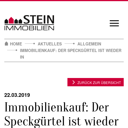
Skip
to
content
Navigat
öffnen/
HOME
AKTUELLES
ALLGEMEIN
IMMOBILIENKAUF: DER SPECKGÜRTEL IST WIEDER
IN
ZURÜCK ZUR ÜBERSICHT
22.03.2019
Immobilienkauf: Der
Speckgürtel ist wieder