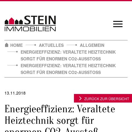
Skip
to
content
Navigat
öffnen/
HOME
AKTUELLES
ALLGEMEIN
ENERGIEEFFIZIENZ: VERALTETE HEIZTECHNIK
SORGT FÜR ENORMEN CO2-AUSSTOSS
ENERGIEEFFIZIENZ: VERALTETE HEIZTECHNIK
SORGT FÜR ENORMEN CO2-AUSSTOSS
13.11.2018
ZURÜCK ZUR ÜBERSICHT
Energieeffizienz: Veraltete
Heiztechnik sorgt für
enormen CO2-Ausstoß