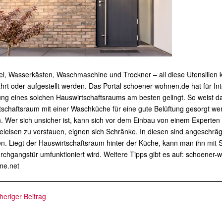
el, Wasserkästen, Waschmaschine und Trockner – all diese Utensilien
rt oder aufgestellt werden. Das Portal schoener-wohnen.de hat für In
ung eines solchen Hauswirtschaftsraums am besten gelingt. So weist da
tschaftsraum mit einer Waschküche für eine gute Belüftung gesorgt w
 Wer sich unsicher ist, kann sich vor dem Einbau von einem Experten
eleisen zu verstauen, eignen sich Schränke. In diesen sind angeschr
n. Liegt der Hauswirtschaftsraum hinter der Küche, kann man ihn mit 
rchgangstür umfunktioniert wird. Weitere Tipps gibt es auf: schoene
ne.net
heriger Beitrag