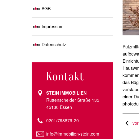
AGB
Impressum
Datenschutz
Putzmitt
aufbewah
Einricht
Hauswir
Kontakt
kommen.
das Büg
verstaue
STEIN IMMOBILIEN
einer Du
Rüttenscheider Straße 135
photodu
45130 Essen
0201/798879-20
vor
info@immobilien-stein.com