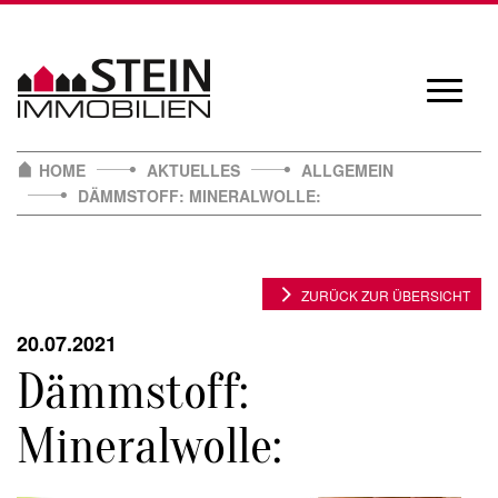
Skip
to
content
Navigat
öffnen/
HOME
AKTUELLES
ALLGEMEIN
DÄMMSTOFF: MINERALWOLLE:
ZURÜCK ZUR ÜBERSICHT
20.07.2021
Dämmstoff:
Mineralwolle: