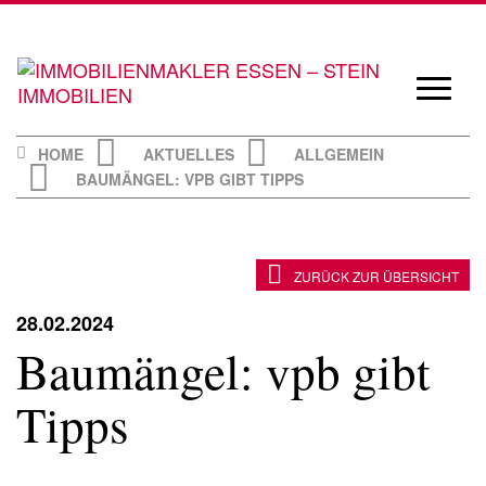
Skip
to
content
Navigat
öffnen/
HOME
AKTUELLES
ALLGEMEIN
BAUMÄNGEL: VPB GIBT TIPPS
ZURÜCK ZUR ÜBERSICHT
28.02.2024
Baumängel: vpb gibt
Tipps