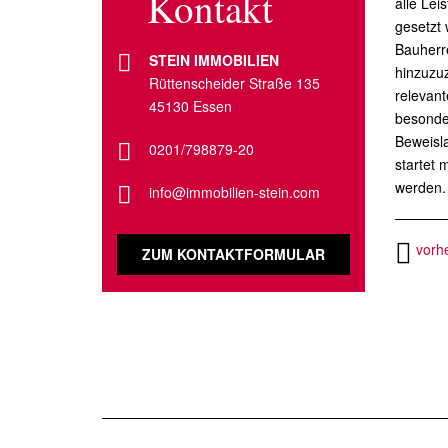
Kontakt
alle Lei
gesetzt 
Bauherre
STEIN IMMOBILIEN
hinzuzuz
Rüttenscheider Straße 135
relevant
45130 Essen
besonder
Beweisla
0201/798879-20
startet 
werden.
info@immobilien-stein.com
vorhe
ZUM KONTAKTFORMULAR