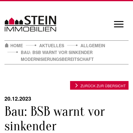
Skip
to
content
Navigat
öffnen/
HOME
AKTUELLES
ALLGEMEIN
BAU: BSB WARNT VOR SINKENDER
MODERNISIERUNGSBEREITSCHAFT
ZURÜCK ZUR ÜBERSICHT
20.12.2023
Bau: BSB warnt vor
sinkender