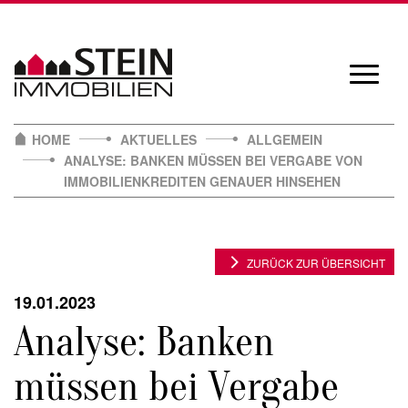
Skip
to
content
Navigat
öffnen/
HOME
AKTUELLES
ALLGEMEIN
ANALYSE: BANKEN MÜSSEN BEI VERGABE VON
IMMOBILIENKREDITEN GENAUER HINSEHEN
ZURÜCK ZUR ÜBERSICHT
19.01.2023
Analyse: Banken
müssen bei Vergabe