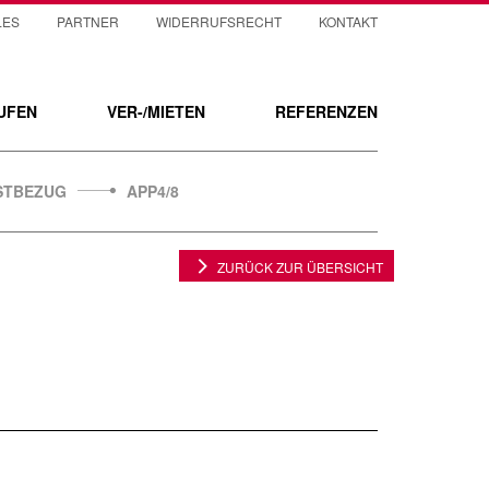
LES
PARTNER
WIDERRUFSRECHT
KONTAKT
UFEN
VER-/MIETEN
REFERENZEN
RSTBEZUG
APP4/8
ZURÜCK ZUR ÜBERSICHT