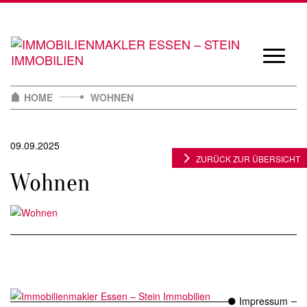
Skip
to
content
Navigat
öffnen/
HOME
WOHNEN
09.09.2025
ZURÜCK ZUR ÜBERSICHT
Wohnen
Impressum