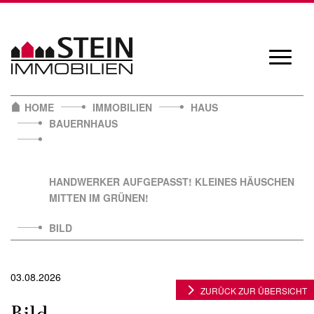
Skip
to
content
Navigat
öffnen/
HOME
IMMOBILIEN
HAUS
BAUERNHAUS
HANDWERKER AUFGEPASST! KLEINES HÄUSCHEN
MITTEN IM GRÜNEN!
BILD
03.08.2026
ZURÜCK ZUR ÜBERSICHT