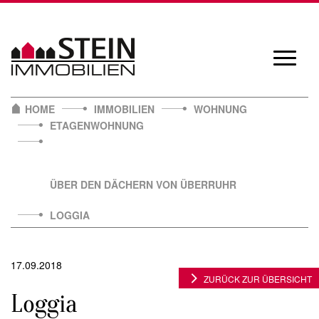
Skip
to
content
Navigat
öffnen/
HOME
IMMOBILIEN
WOHNUNG
ETAGENWOHNUNG
ÜBER DEN DÄCHERN VON ÜBERRUHR
LOGGIA
17.09.2018
ZURÜCK ZUR ÜBERSICHT
Loggia