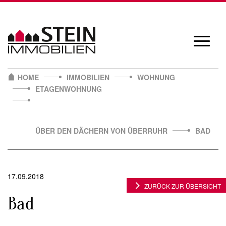
Skip
to
content
Navigat
öffnen/
HOME
IMMOBILIEN
WOHNUNG
ETAGENWOHNUNG
ÜBER DEN DÄCHERN VON ÜBERRUHR
BAD
17.09.2018
ZURÜCK ZUR ÜBERSICHT
Bad