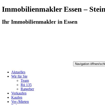
Skip
Immobilienmakler Essen – Stei
to
content
Ihr Immobilienmakler in Essen
Navigation öffnen/sch
Aktuelles
Wir für Sie
Team
Rü 135
Ratgeber
Verkaufen
Kaufen
Ver-/Mieten