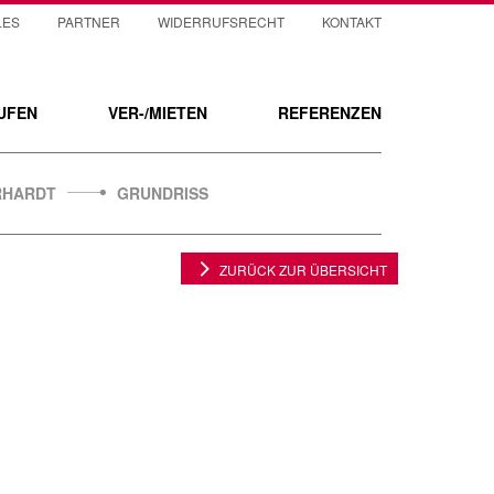
LES
PARTNER
WIDERRUFSRECHT
KONTAKT
UFEN
VER-/MIETEN
REFERENZEN
RHARDT
GRUNDRISS
ZURÜCK ZUR ÜBERSICHT