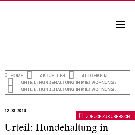
Skip
to
content
Navigat
öffnen/
HOME
AKTUELLES
ALLGEMEIN
URTEIL: HUNDEHALTUNG IN MIETWOHNUNG :
URTEIL: HUNDEHALTUNG IN MIETWOHNUNG :
12.08.2019
ZURÜCK ZUR ÜBERSICHT
Urteil: Hundehaltung in