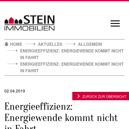
Skip
to
content
Navigat
öffnen/
HOME
AKTUELLES
ALLGEMEIN
ENERGIEEFFIZIENZ: ENERGIEWENDE KOMMT NICHT
IN FAHRT
ENERGIEEFFIZIENZ: ENERGIEWENDE KOMMT NICHT
IN FAHRT
02.04.2019
ZURÜCK ZUR ÜBERSICHT
Energieeffizienz:
Energiewende kommt nicht
in Fahrt