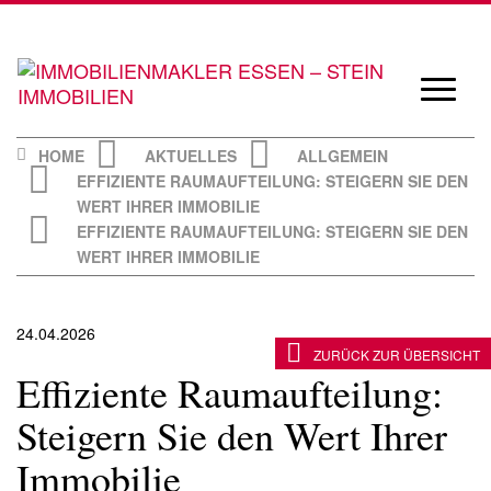
Skip
to
content
Navigat
öffnen/
HOME
AKTUELLES
ALLGEMEIN
EFFIZIENTE RAUMAUFTEILUNG: STEIGERN SIE DEN
WERT IHRER IMMOBILIE
EFFIZIENTE RAUMAUFTEILUNG: STEIGERN SIE DEN
WERT IHRER IMMOBILIE
24.04.2026
ZURÜCK ZUR ÜBERSICHT
Effiziente Raumaufteilung:
Steigern Sie den Wert Ihrer
Immobilie