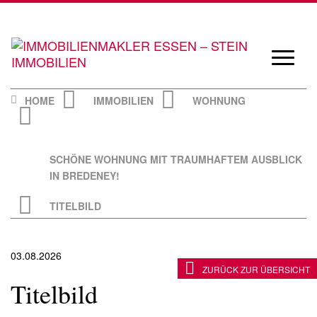
Skip
to
content
Navigat
öffnen/
HOME
IMMOBILIEN
WOHNUNG
SCHÖNE WOHNUNG MIT TRAUMHAFTEM AUSBLICK
IN BREDENEY!
TITELBILD
03.08.2026
ZURÜCK ZUR ÜBERSICHT
Titelbild