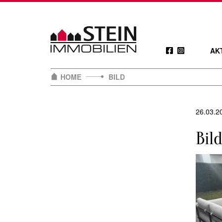
Skip
to
content
AK
HOME
BILD
26.03.2
Bil