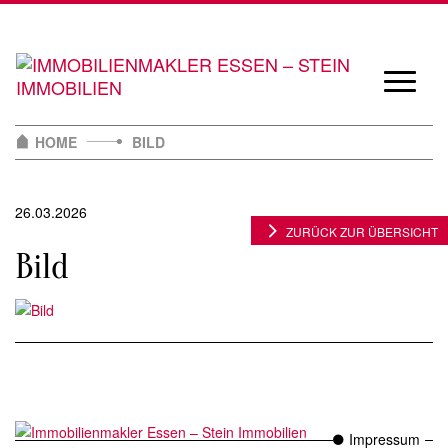
Skip
to
content
Navigat
öffnen/
HOME
BILD
26.03.2026
ZURÜCK ZUR ÜBERSICHT
Bild
Impressum